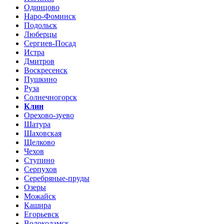
Одинцово
Наро-Фоминск
Подольск
Люберцы
Сергиев-Посад
Истра
Дмитров
Воскресенск
Пушкино
Руза
Солнечногорск
Клин
Орехово-зуево
Шатура
Шаховская
Щелково
Чехов
Ступино
Серпухов
Серебряные-пруды
Озеры
Можайск
Кашира
Егорьевск
Волоколамск