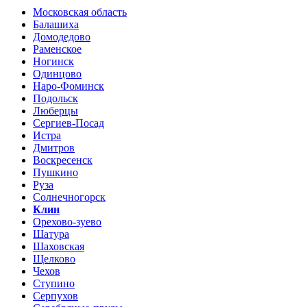
Московская область
Балашиха
Домодедово
Раменское
Ногинск
Одинцово
Наро-Фоминск
Подольск
Люберцы
Сергиев-Посад
Истра
Дмитров
Воскресенск
Пушкино
Руза
Солнечногорск
Клин
Орехово-зуево
Шатура
Шаховская
Щелково
Чехов
Ступино
Серпухов